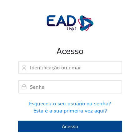
Skip to navigation
Skip to login form
Ir para o conteúdo principal
Skip to accessibility options
Skip to footer
Skip accessibility options
Acesso
Identificação ou email
Senha
Esqueceu o seu usuário ou senha?
Esta é a sua primeira vez aqui?
Acesso